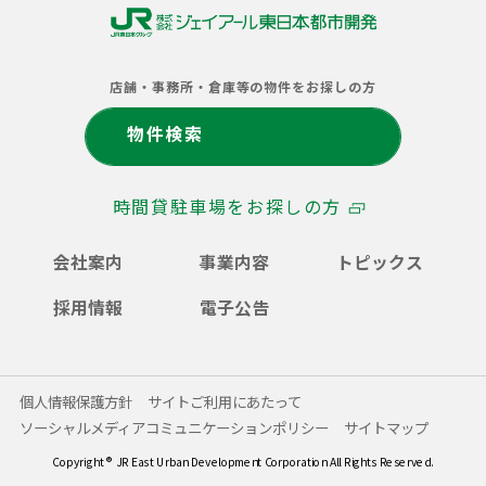
株
式
店舗・事務所・倉庫等の物件をお探しの方
会
社
物件検索
ジ
ェ
イ
時間貸駐車場をお探しの方
ア
ー
ル
会社案内
事業内容
トピックス
東
日
採用情報
電子公告
本
都
市
開
個人情報保護方針
サイトご利用にあたって
発
ソーシャルメディアコミュニケーションポリシー
サイトマップ
Copyright ® JR East Urban Development Corporation All Rights Reserved.