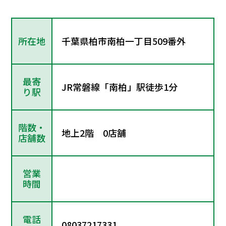
所在地
千葉県柏市南柏一丁目509番外
最寄
JR常磐線「南柏」駅徒歩1分
り駅
階数・
地上2階 0店舗
店舗数
営業
時間
電話
08037217331