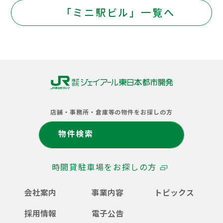
「ミニ駅ビル」一覧へ
株
式
店舗・事務所・倉庫等の物件をお探しの方
会
社
物件検索
ジ
ェ
イ
時間貸駐車場をお探しの方
ア
ー
ル
会社案内
事業内容
トピックス
東
日
採用情報
電子公告
本