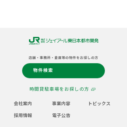
株
式
店舗・事務所・倉庫等の物件をお探しの方
会
社
物件検索
ジ
ェ
イ
時間貸駐車場をお探しの方
ア
ー
ル
会社案内
事業内容
トピックス
東
日
採用情報
電子公告
本
都