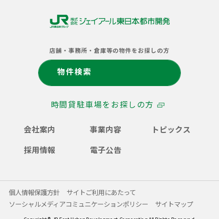
株
式
店舗・事務所・倉庫等の物件をお探しの方
会
社
物件検索
ジ
ェ
イ
時間貸駐車場をお探しの方
ア
ー
ル
会社案内
事業内容
トピックス
東
日
採用情報
電子公告
本
都
市
開
個人情報保護方針
サイトご利用にあたって
発
ソーシャルメディアコミュニケーションポリシー
サイトマップ