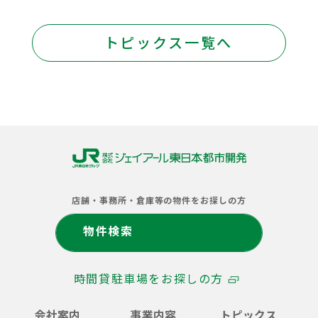
トピックス一覧へ
株
式
店舗・事務所・倉庫等の物件をお探しの方
会
社
物件検索
ジ
ェ
イ
時間貸駐車場をお探しの方
ア
ー
ル
会社案内
事業内容
トピックス