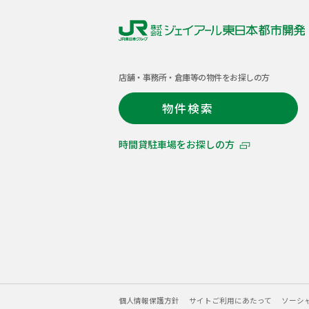
株
式
店舗・事務所・倉庫等の物件をお探しの方
会
社
物件検索
ジ
ェ
時間貸駐車場をお探しの方
イ
ア
ー
ル
東
日
本
都
市
開
個人情報保護方針
サイトご利用にあたって
ソーシ