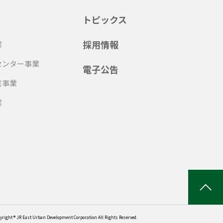
トピックス
採用情報
業
センター事業
電子公告
宅事業
業
yright ® JR East Urban Development Corporation All Rights Reserved.