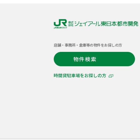
株
式
店舗・事務所・倉庫等の物件をお探しの方
会
社
物件検索
ジ
ェ
時間貸駐車場をお探しの方
イ
ア
ー
ル
東
日
本
都
市