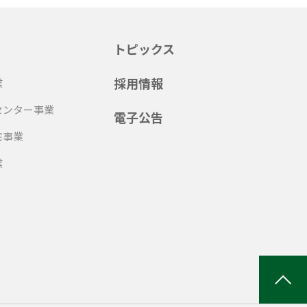
トピックス
採用情報
業
センター事業
電子公告
宅事業
業