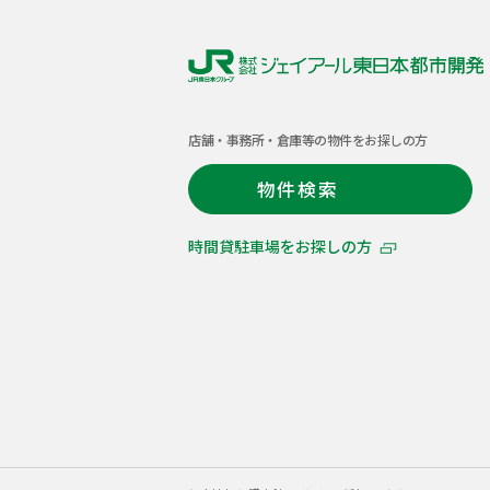
株
式
店舗・事務所・倉庫等の物件をお探しの方
会
社
物件検索
ジ
ェ
時間貸駐車場をお探しの方
イ
ア
ー
ル
東
日
本
都
市
開