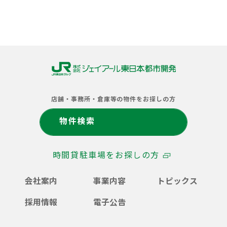
株
式
店舗・事務所・倉庫等の物件をお探しの方
会
社
物件検索
ジ
ェ
イ
時間貸駐車場をお探しの方
ア
ー
ル
会社案内
事業内容
トピックス
東
日
採用情報
電子公告
本
都