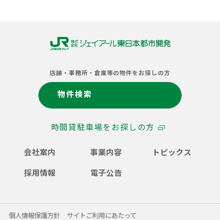
株
式
店舗・事務所・倉庫等の物件をお探しの方
会
社
物件検索
ジ
ェ
イ
時間貸駐車場をお探しの方
ア
ー
ル
会社案内
事業内容
トピックス
東
日
採用情報
電子公告
本
都
市
開
個人情報保護方針
サイトご利用にあたって
発