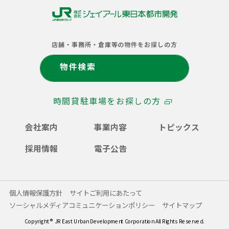
株
式
店舗・事務所・倉庫等の物件をお探しの方
会
社
物件検索
ジ
ェ
イ
時間貸駐車場をお探しの方
ア
ー
ル
会社案内
事業内容
トピックス
東
日
採用情報
電子公告
本
都
市
開
個人情報保護方針
サイトご利用にあたって
発
ソーシャルメディアコミュニケーションポリシー
サイトマップ
Copyright ® JR East Urban Development Corporation All Rights Reserved.