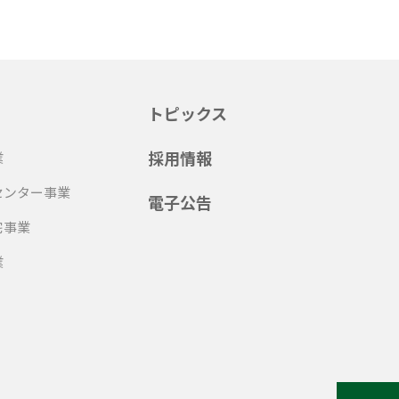
トピックス
採用情報
業
センター事業
電子公告
宅事業
業