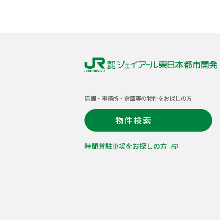
株
式
店舗・事務所・倉庫等の物件をお探しの方
会
社
物件検索
ジ
ェ
時間貸駐車場をお探しの方
イ
ア
ー
ル
東
日
本