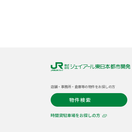
株
式
店舗・事務所・倉庫等の物件をお探しの方
会
社
物件検索
ジ
ェ
時間貸駐車場をお探しの方
イ
ア
ー