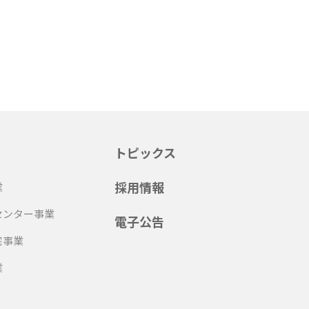
トピックス
採用情報
業
センター事業
電子公告
宅事業
業