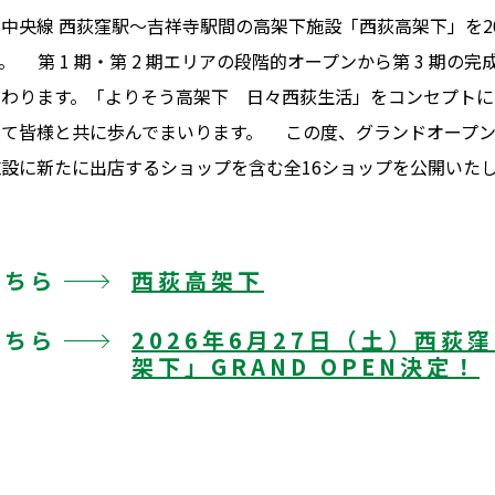
中央線 西荻窪駅～吉祥寺駅間の高架下施設「西荻高架下」を20
 第 1 期・第 2 期エリアの段階的オープンから第 3 期の
変わります。「よりそう高架下 日々西荻生活」をコンセプトに
して皆様と共に歩んでまいります。 この度、グランドオープ
設に新たに出店するショップを含む全16ショップを公開いた
こちら
西荻高架下
こちら
2026年6月27日（土）西荻
架下」GRAND OPEN決定！